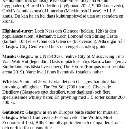
Rembrandt, Mackintosh), Riverside Museum (Zaha Hadid-
byggnaden), Burrell Collection (nyöppnad 2022, 9 000 konstverk),
GoMA (samtidskonst), Hunterian (Mackintosh House). ALLA
gratis. Du kan ha en hel dags kulturupplevelse utan att spendera en
krona.
Highland-turer:
Loch Ness och Glencoe (heldag, 12h) är den
populäraste turen. Alternativt: Loch Lomond och Stirling Castle
(kortare, 10h) eller Oban och Glencoe (kustversion). Alla utgår från
Glasgow City Centre med buss och engelskspråkig guide.
Musik:
Glasgow är UNESCOs Creative City of Music. King Tut's
Wah Wah Hut (legendärt, Oasis upptäcktes här), Barrowlands (en av
Storbritanniens bästa livescener), The Hydro (Europas mest besökta
arena 2019). Varje kväll finns livemusik i stadens pubar.
Whisky:
Skottland är whiskylandet och Glasgow har utmärkta
provningsmöjligheter. The Pot Still (700+ sorter), Clydeside
Distillery (Glasgows eget destilleri, turer dagligen) och flera
specialiserade whisky-barer. En provning med 3-5 sorter kostar 200-
400 kr.
Gatukonst:
Glasgow är en av Europas bästa städer för muraler.
Glasgow Mural Trail visar 30+ stora verk. The World's Most
Economical Taxi, Billy Connolly-porträtten och många fler. Gratis
och perfekt för en vandring.