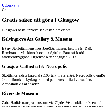
Utforska →
Gratis
Gratis saker att göra i Glasgow
Glasgows bästa upplevelser kostar inte ett öre
Kelvingrove Art Gallery & Museum
Ett av Storbritanniens mest besökta museer, helt gratis. Dalí,
Rembrandt, Mackintosh och en Spitfire. Fantastisk röd
sandstensbyggnad. Orgelkonserter dagligen kl 13.
Glasgow Cathedral & Necropolis
Skottlands äldsta katedral (1100-tal), gratis entré. Necropolis ovanför
är en viktorians kyrkogård med panoramautsikt över staden.
Atmosfäriskt i alla väder.
Riverside Museum
Zaha Hadids transportmuseum vid Clyde. Veteranbilar, lok, ett helt
rekonstruerat 1900-talsgata. Gratis. Tall Ship Glenlee ligger utanför.