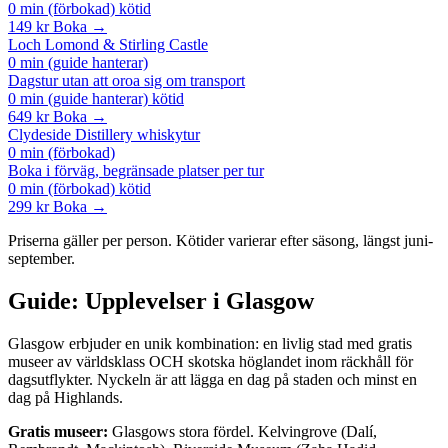
0 min (förbokad) kötid
149 kr
Boka →
Loch Lomond & Stirling Castle
0 min (guide hanterar)
Dagstur utan att oroa sig om transport
0 min (guide hanterar) kötid
649 kr
Boka →
Clydeside Distillery whiskytur
0 min (förbokad)
Boka i förväg, begränsade platser per tur
0 min (förbokad) kötid
299 kr
Boka →
Priserna gäller per person. Kötider varierar efter säsong, längst juni-
september.
Guide: Upplevelser i Glasgow
Glasgow erbjuder en unik kombination: en livlig stad med gratis
museer av världsklass OCH skotska höglandet inom räckhåll för
dagsutflykter. Nyckeln är att lägga en dag på staden och minst en
dag på Highlands.
Gratis museer:
Glasgows stora fördel. Kelvingrove (Dalí,