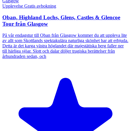
Upplevelse
Gratis avbokning
Oban, Highland Lochs, Glens, Castles & Glencoe
Tour från Glasgow
På vår endagstur till Oban från Glasgow kommer du att uppleva lite
av allt som Skottlands spektakulära naturliga skönhet har att erbjuda.
Detta är det karga västra höglandet där majestätiska berg faller ner
till härliga sjöar. Slott och dalar döljer tragiska berättelser från
århundraden sedan, och