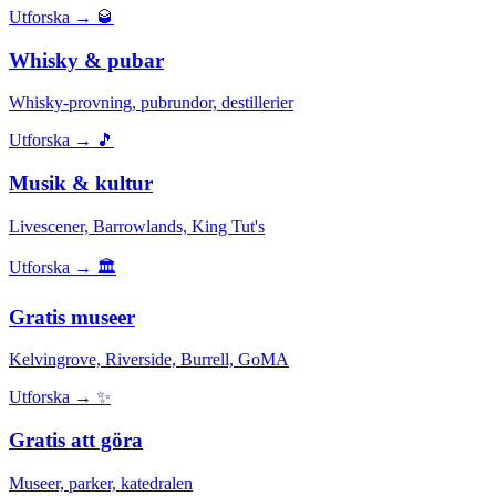
Utforska →
🥃
Whisky & pubar
Whisky-provning, pubrundor, destillerier
Utforska →
🎵
Musik & kultur
Livescener, Barrowlands, King Tut's
Utforska →
🏛️
Gratis museer
Kelvingrove, Riverside, Burrell, GoMA
Utforska →
✨
Gratis att göra
Museer, parker, katedralen