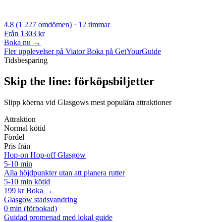
4.8
(1 227 omdömen)
· 12 timmar
Från
1303 kr
Boka nu →
Fler upplevelser på Viator
Boka på GetYourGuide
Tidsbesparing
Skip the line: förköpsbiljetter
Slipp köerna vid Glasgows mest populära attraktioner
Attraktion
Normal kötid
Fördel
Pris från
Hop-on Hop-off Glasgow
5-10 min
Alla höjdpunkter utan att planera rutter
5-10 min kötid
199 kr
Boka →
Glasgow stadsvandring
0 min (förbokad)
Guidad promenad med lokal guide