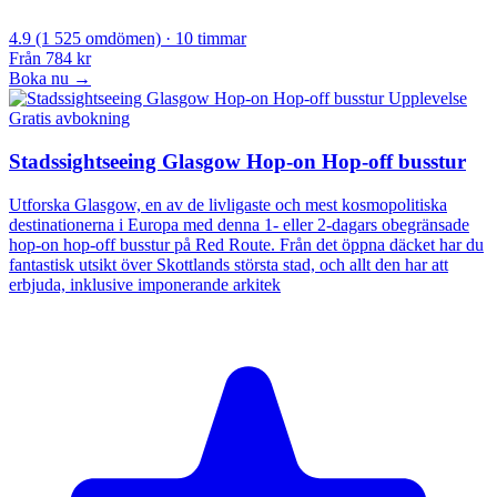
4.9
(1 525 omdömen)
· 10 timmar
Från
784 kr
Boka nu →
Upplevelse
Gratis avbokning
Stadssightseeing Glasgow Hop-on Hop-off busstur
Utforska Glasgow, en av de livligaste och mest kosmopolitiska
destinationerna i Europa med denna 1- eller 2-dagars obegränsade
hop-on hop-off busstur på Red Route. Från det öppna däcket har du
fantastisk utsikt över Skottlands största stad, och allt den har att
erbjuda, inklusive imponerande arkitek