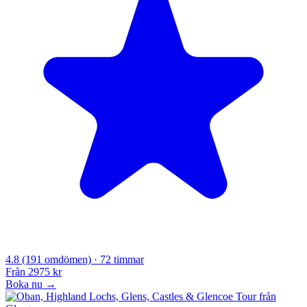
4.8
(191 omdömen)
· 72 timmar
Från
2975 kr
Boka nu →