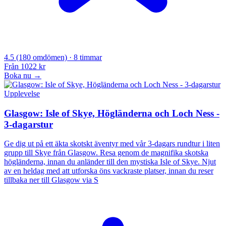
4.5
(180 omdömen)
· 8 timmar
Från
1022 kr
Boka nu →
Upplevelse
Glasgow: Isle of Skye, Högländerna och Loch Ness -
3-dagarstur
Ge dig ut på ett äkta skotskt äventyr med vår 3-dagars rundtur i liten
grupp till Skye från Glasgow. Resa genom de magnifika skotska
högländerna, innan du anländer till den mystiska Isle of Skye. Njut
av en heldag med att utforska öns vackraste platser, innan du reser
tillbaka ner till Glasgow via S