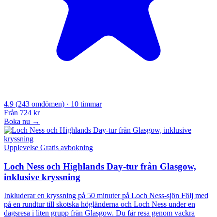
4.9
(243 omdömen)
· 10 timmar
Från
724 kr
Boka nu →
Upplevelse
Gratis avbokning
Loch Ness och Highlands Day-tur från Glasgow,
inklusive kryssning
Inkluderar en kryssning på 50 minuter på Loch Ness-sjön Följ med
på en rundtur till skotska högländerna och Loch Ness under en
dagsresa i liten grupp från Glasgow. Du får resa genom vackra