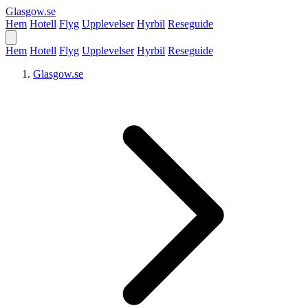
Glasgow
.se
Hem
Hotell
Flyg
Upplevelser
Hyrbil
Reseguide
Hem
Hotell
Flyg
Upplevelser
Hyrbil
Reseguide
Glasgow.se